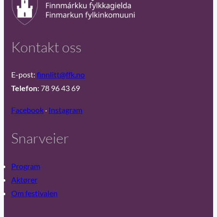
Kontakt oss
E-post:
finnlitt@ffk.no
Telefon
: 78 96 43 69
Facebook
·
Instagram
Snarveier
Program
Aktører
Om festivalen