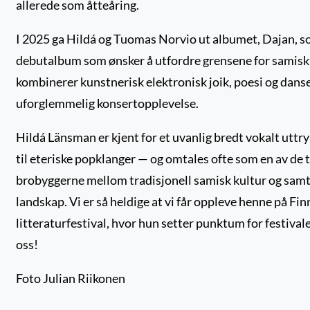
allerede som åtteåring.
I 2025 ga Hildá og Tuomas Norvio ut albumet, Dajan, s
debutalbum som ønsker å utfordre grensene for samis
kombinerer kunstnerisk elektronisk joik, poesi og danse
uforglemmelig konsertopplevelse.
Hildá Länsman er kjent for et uvanlig bredt vokalt uttryk
til eteriske popklanger — og omtales ofte som en av de 
brobyggerne mellom tradisjonell samisk kultur og samt
landskap. Vi er så heldige at vi får oppleve henne på F
litteraturfestival, hvor hun setter punktum for festivale
oss!
Foto Julian Riikonen