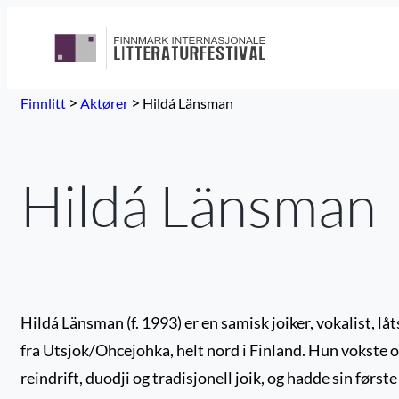
>
>
Finnlitt
Aktører
Hildá Länsman
Hildá Länsman
Hildá Länsman (f. 1993) er en samisk joiker, vokalist, lå
fra Utsjok/Ohcejohka, helt nord i Finland. Hun vokste o
reindrift, duodji og tradisjonell joik, og hadde sin først