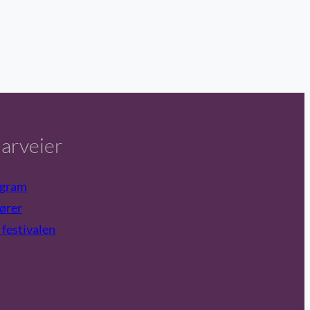
arveier
gram
ører
festivalen