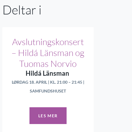
Deltar i
Avslutningskonsert
– Hildá Länsman og
Tuomas Norvio
Hildá Länsman
LØRDAG 18. APRIL | KL. 21:00 – 21:45 |
SAMFUNDSHUSET
LES MER