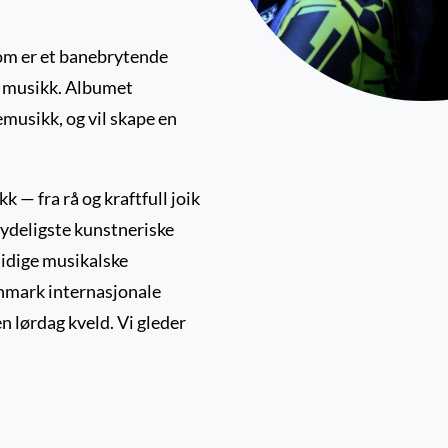
om er et banebrytende
k musikk. Albumet
musikk, og vil skape en
k — fra rå og kraftfull joik
tydeligste kunstneriske
idige musikalske
innmark internasjonale
n lørdag kveld. Vi gleder