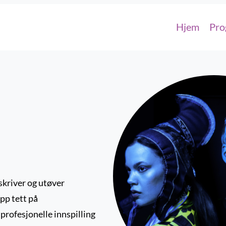
Hjem
Pro
tskriver og utøver
pp tett på
e profesjonelle innspilling