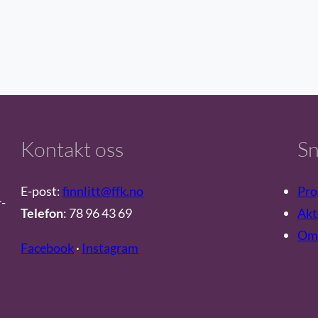
Kontakt oss
Sn
E-post:
finnlitt@ffk.no
Pro
r-
Telefon
: 78 96 43 69
Akt
Om 
Facebook
·
Instagram