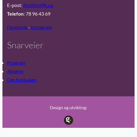
E-post:
finnlitt@ffk.no
Telefon
: 78 96 43 69
Facebook
·
Instagram
Snarveier
Program
Aktører
Om festivalen
Design og utvikling: