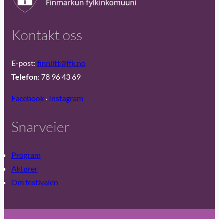
Kontakt oss
E-post:
finnlitt@ffk.no
Telefon
: 78 96 43 69
Facebook
·
Instagram
Snarveier
Program
Aktører
Om festivalen