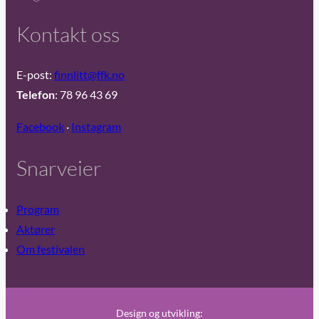
Kontakt oss
E-post:
finnlitt@ffk.no
Telefon
: 78 96 43 69
Facebook
·
Instagram
Snarveier
Program
Aktører
Om festivalen
Design og utvikling: