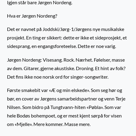
Igjen står bare Jørgen Nordeng.
Hva er Jørgen Nordeng?
Det er navnet på Joddski/Jørg-1/Jørgens nye musikalske
prosjekt. En ting er sikkert: dette er ikke et sideprosjekt, et
sidesprang, en engangsforeteelse. Dette er noe varig.
Jørgen Nordeng: Visesang. Rock. Nærhet. Følelser, masse
av dem. Gitarer, gjerne akustiske. Droning. Et hint av folk?
Det fins ikke noe norsk ord for singer-songwriter.
Første smakebit var «Æ og min elskede». Som seg hør og
bør, en cover av Jørgens samarbeidspartner og venn Terje
Nilsen. Som bidro på Tungtvann-hiten «Pøbla». Som var
hele Bodøs bohempoet, og er mest kjent sørpå for visen
om «Mjelle». Mere kommer. Masse mere.