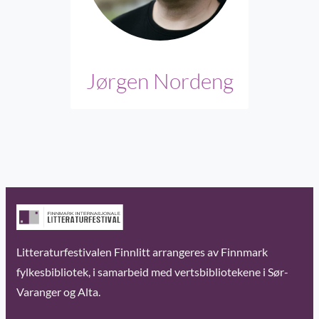
Jørgen Nordeng
Litteraturfestivalen Finnlitt arrangeres av Finnmark
fylkesbibliotek, i samarbeid med vertsbibliotekene i Sør-
Varanger og Alta.