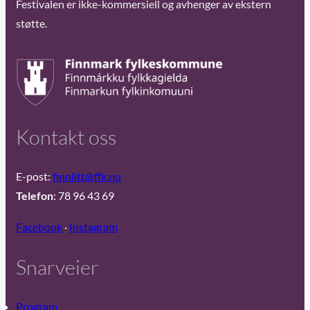
Festivalen er ikke-kommersiell og avhenger av ekstern
støtte.
Kontakt oss
E-post:
finnlitt@ffk.no
Telefon
: 78 96 43 69
Facebook
·
Instagram
Snarveier
Program