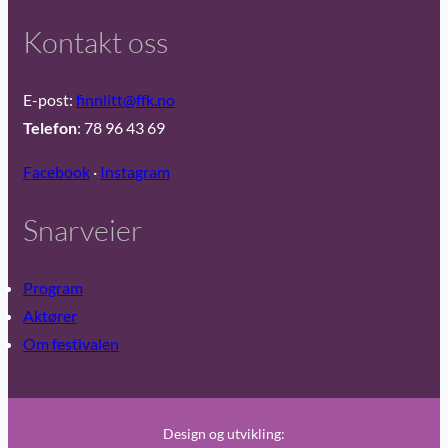
Kontakt oss
E-post:
finnlitt@ffk.no
Telefon
: 78 96 43 69
Facebook
·
Instagram
Snarveier
Program
Aktører
Om festivalen
Design og utvikling: