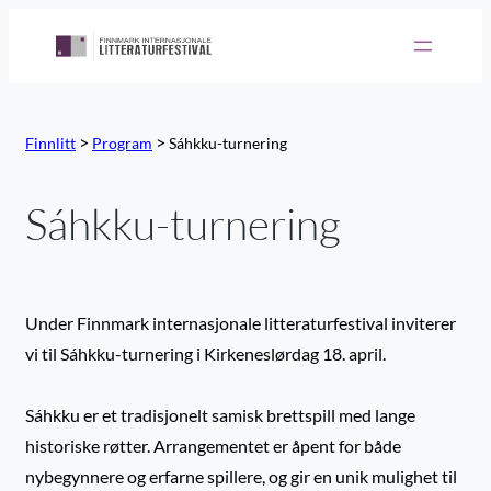
Hopp
til
innhold
>
>
Finnlitt
Program
Sáhkku-turnering
Sáhkku-turnering
Under Finnmark internasjonale litteraturfestival inviterer
vi til Sáhkku-turnering i Kirkeneslørdag 18. april.
Sáhkku er et tradisjonelt samisk brettspill med lange
historiske røtter. Arrangementet er åpent for både
nybegynnere og erfarne spillere, og gir en unik mulighet til