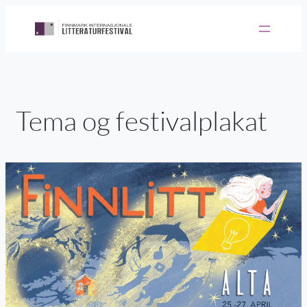
Hopp
til
innhold
Tema og festivalplakat