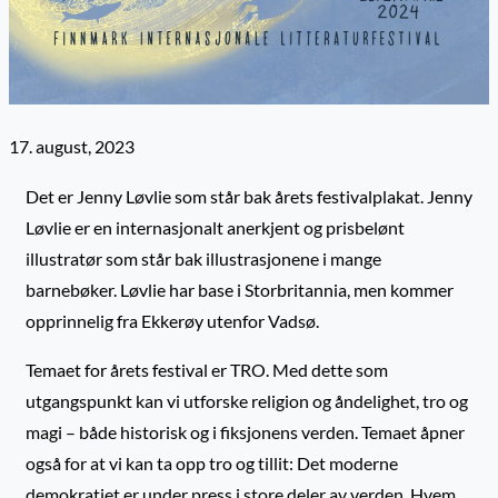
17. august, 2023
Det er Jenny Løvlie som står bak årets festivalplakat. Jenny
Løvlie er en internasjonalt anerkjent og prisbelønt
illustratør som står bak illustrasjonene i mange
barnebøker. Løvlie har base i Storbritannia, men kommer
opprinnelig fra Ekkerøy utenfor Vadsø.
Temaet for årets festival er TRO. Med dette som
utgangspunkt kan vi utforske religion og åndelighet, tro og
magi – både historisk og i fiksjonens verden. Temaet åpner
også for at vi kan ta opp tro og tillit: Det moderne
demokratiet er under press i store deler av verden. Hvem