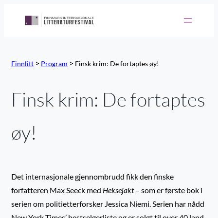
Hopp
til
innhold
>
>
Finnlitt
Program
Finsk krim: De fortaptes øy!
Finsk krim: De fortaptes
øy!
Det internasjonale gjennombrudd fikk den finske
forfatteren Max Seeck med
Heksejakt
– som er første bok i
serien om politietterforsker Jessica Niemi. Serien har nådd
New York Times’ bestselgerliste og er solgt til over 40 land,