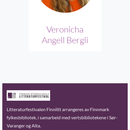
Veronicha
Angell Bergli
Litteraturfestivalen Finnlitt arrangeres av Finnmark
fylkesbibliotek, i samarbeid med vertsbibliotekene i Sør-
Varanger og Alta.